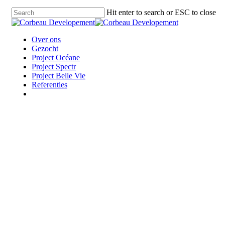
Skip
Hit enter to search or ESC to close
to
Close
main
Search
content
Menu
Over ons
Gezocht
Project Océane
Project Spectr
Project Belle Vie
Referenties
facebook
linkedin
instagram